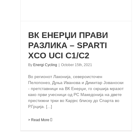
ВК ЕНЕРЏИ ПРАВИ
РАЗЛИКА – SPARTI
XCO UCI C1/C2
By
Energi Cycling
|
October 15th, 2021
Во регионот Лаконија, североисточен
Пелопонез, Дуња Иванова и Димитар Јованоски
- претставници на ВК Енерџи, го скршија мразот
како први учесници од РС Македонија на двете
престижни трки во Карјес блиску до Спарта во
Р.Грција. [...]
> Read More