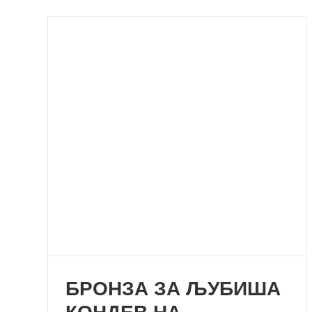
БРОНЗА ЗА ЉУБИША
КОНДЕВ НА ЕВРОПСКОТО
МАУНТИНБАЈК
ПРВЕНСТВО ВО НОВИ
САД
БРОНЗА ЗА ЉУБИША