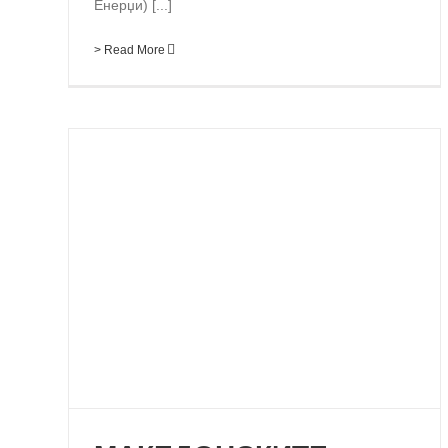
Енерџи) [...]
> Read More
МАКЕДОНСКИТЕ
ЈУНИОРИ ДЕЛ ОД УЕЦ
ТРЕНИНГ КАМПОТ ВО
РАМКИТЕ НА
ЕВРОПСКОТО МТБ
ПРВЕНСТВО